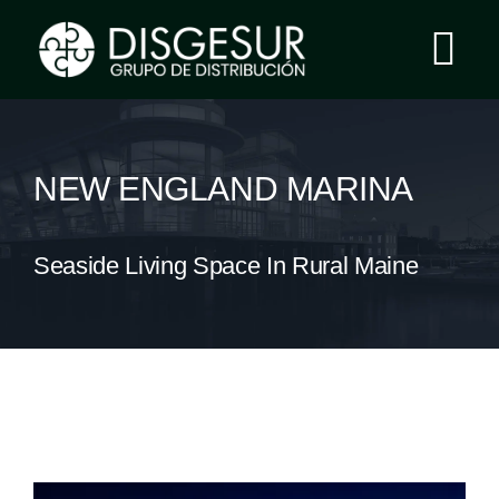
Saltar
al
Tog
contenido
Nav
Inicio
NEW ENGLAND MARINA
Grupo Disgesur
Seaside Living Space In Rural Maine
Servicios
Área Clientes
Contacto