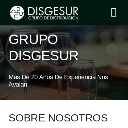
Saltar
al
Tog
contenido
Nav
Inicio
GRUPO
DISGESUR
Grupo Disgesur
Servicios
Más De 20 Años De Experiencia Nos
Avalan.
Área Clientes
Contacto
SOBRE NOSOTROS