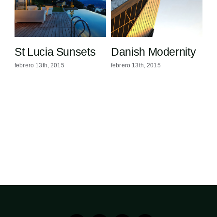
se
St Lucia Sunsets
Danish Modernity
M
febrero 13th, 2015
febrero 13th, 2015
feb