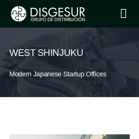
Saltar
al
Tog
contenido
Nav
Inicio
WEST SHINJUKU
Grupo Disgesur
Modern Japanese Startup Offices
Servicios
Área Clientes
Contacto